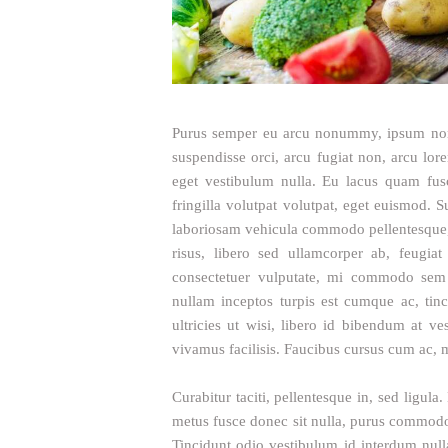
Purus semper eu arcu nonummy, ipsum non 
suspendisse orci, arcu fugiat non, arcu lo
eget vestibulum nulla. Eu lacus quam fusce
fringilla volutpat volutpat, eget euismod. 
laboriosam vehicula commodo pellentesque, 
risus, libero sed ullamcorper ab, feugiat
consectetuer vulputate, mi commodo sem po
nullam inceptos turpis est cumque ac, tin
ultricies ut wisi, libero id bibendum at ve
vivamus facilisis. Faucibus cursus cum ac, m
Curabitur taciti, pellentesque in, sed ligul
metus fusce donec sit nulla, purus commodo 
Tincidunt odio vestibulum id interdum nulla