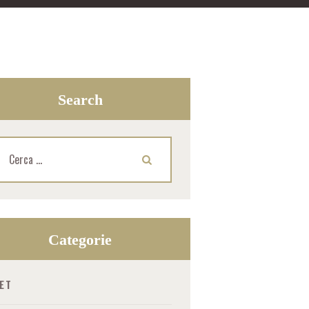
Search
cerca
r:
Categorie
IET