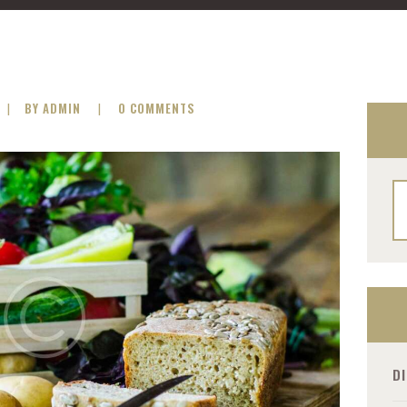
BY ADMIN
0
COMMENTS
Ri
pe
D