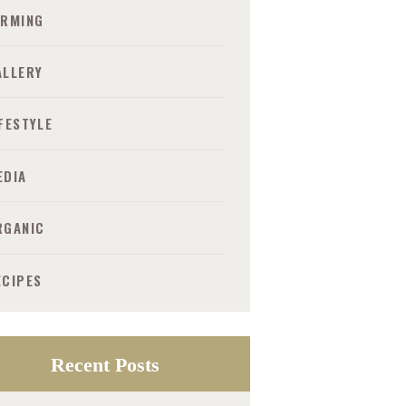
ARMING
ALLERY
IFESTYLE
EDIA
RGANIC
ECIPES
Recent Posts