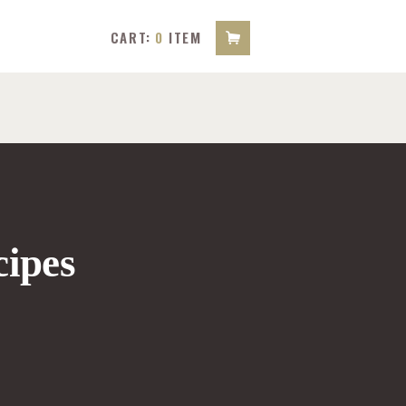
CART:
0
ITEM
cipes