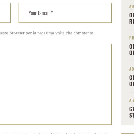
A
O
R
questo browser per la prossima volta che commento.
PH
G
O
A
G
O
A
G
S