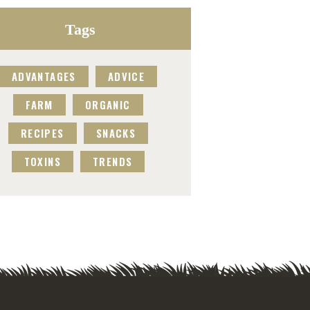
Tags
ADVANTAGES
ADVICE
FARM
ORGANIC
RECIPES
SNACKS
TOXINS
TRENDS