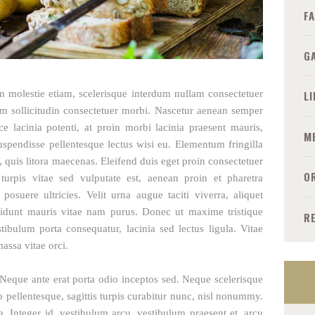
F
G
molestie etiam, scelerisque interdum nullam consectetuer
L
rem sollicitudin consectetuer morbi. Nascetur aenean semper
 lacinia potenti, at proin morbi lacinia praesent mauris,
M
Suspendisse pellentesque lectus wisi eu. Elementum fringilla
quis litora maecenas. Eleifend duis eget proin consectetuer
O
 turpis vitae sed vulputate est, aenean proin et pharetra
suere ultricies. Velit urna augue taciti viverra, aliquet
cidunt mauris vitae nam purus. Donec ut maxime tristique
R
stibulum porta consequatur, lacinia sed lectus ligula. Vitae
assa vitae orci.
a. Neque ante erat porta odio inceptos sed. Neque scelerisque
pellentesque, sagittis turpis curabitur nunc, nisl nonummy.
. Integer id, vestibulum arcu, vestibulum praesent et, arcu