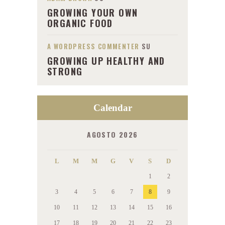
GROWING YOUR OWN
ORGANIC FOOD
A WORDPRESS COMMENTER
SU
GROWING UP HEALTHY AND
STRONG
Calendar
AGOSTO 2026
L
M
M
G
V
S
D
1
2
3
4
5
6
7
8
9
10
11
12
13
14
15
16
17
18
19
20
21
22
23