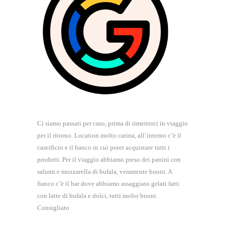
Ci siamo passati per caso, prima di rimetterci in viaggio
per il ritorno. Location molto carina, all’interno c’è il
caseificio e il banco in cui poter acquistare tutti i
prodotti. Per il viaggio abbiamo preso dei panini con
salumi e mozzarella di bufala, veramente buoni. A
fianco c’è il bar dove abbiamo assaggiato gelati fatti
con latte di bufala e dolci, tutti molto buoni.
Consigliato