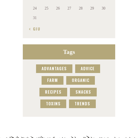
24
25
26
27
28
29
30
31
« GIU
Tags
ADVANTAGES
ADVICE
FARM
ORGANIC
RECIPES
SNACKS
TOXINS
TRENDS